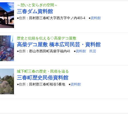
～憩いと安らぎの空間～
三春ダム資料館
●住所：
田村郡三春町大字西方字中ノ内403-4
●
資料館
歴史と伝統を伝える◇高柴デコ屋敷
高柴デコ屋敷 橋本広司民芸・資料館
●住所：
郡山市西田町高柴字福内41
●
資料館 民芸
城下町三春の歴史・民俗を辿る
三春町歴史民俗資料館
●住所：
田村郡三春町桜谷5番地
●
資料館