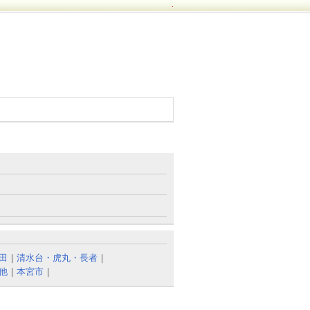
.
田
｜
清水台・虎丸・長者
｜
他
｜
本宮市
｜