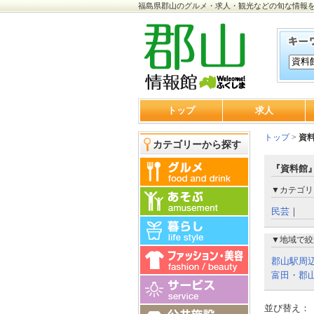
福島県郡山のグルメ・求人・観光などの旬な情報
トップ
求人
トップ
>
資
カテゴリーから探す
『資料館』
▼カテゴリ
民芸
｜
▼地域で絞
郡山駅周
富田・郡山
並び替え：