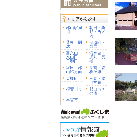
エリアから探す
郡山駅周
朝日・桑
辺
野・西ノ
内
菜根・開
安積町・
成
図景
富久山・
清水台・
八山田・
虎丸・長
日和田
者
富田・郡
湖南・磐
山IC方面
梯熱海
大槻町
三春・船
引方面
須賀川市
郡山市そ
の他
本宮市