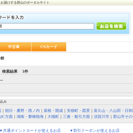
をお届けする郡山のポータルサイト
中古車
CNカード
料館
 検索結果 3件
ー
込み
辺
｜
朝日・桑野・西ノ内
｜
菜根・開成
｜
安積町・図景
｜
富久山・八山田・日和
IC方面
｜
湖南・磐梯熱海
｜
大槻町
｜
三春・船引方面
｜
須賀川市
｜
郡山市その
▼共通ポイントカードが使えるお店
▼割引クーポンが使えるお店