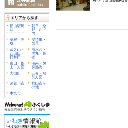
●住所：
郡山市鳴神2-84（
エリアから探す
郡山駅周
朝日・桑
辺
野・西ノ
内
菜根・開
安積町・
成
図景
富久山・
清水台・
八山田・
虎丸・長
日和田
者
富田・郡
湖南・磐
山IC方面
梯熱海
大槻町
三春・船
引方面
須賀川市
郡山市そ
の他
本宮市