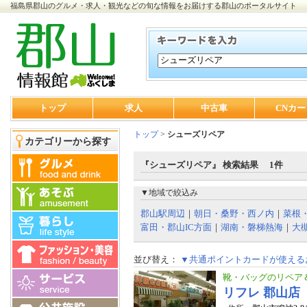
福島県郡山のグルメ・求人・観光などの旬な情報をお届けする郡山のポータルサイト
トップ
求人
中古車
CNカー
トップ
>
シューズリペア
カテゴリーから探す
『シューズリペア』 検索結果 1件
▼地域で絞込み
郡山駅周辺
｜
朝日・桑野・西ノ内
｜
菜根
富田・郡山IC方面
｜
湖南・磐梯熱海
｜
大
並び替え：
▼共通ポイントカードが使える
靴・バッグのリペア
リフレ 郡山店