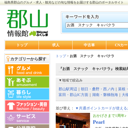
福島県郡山のグルメ・求人・観光などの旬な情報をお届けする郡山のポータルサイト
トップ
求人
中古車
CNカー
トップ
>
お酒 スナック キャバクラ
カテゴリーから探す
『お酒 スナック キャバクラ』 検索結
▼地域で絞込み
郡山駅周辺
｜
朝日・桑野・西ノ内
｜
菜根
富田・郡山IC方面
｜
湖南・磐梯熱海
｜
大
並び替え：
▼共通ポイントカードが使える
おかげさまで1周年♪
Pearl