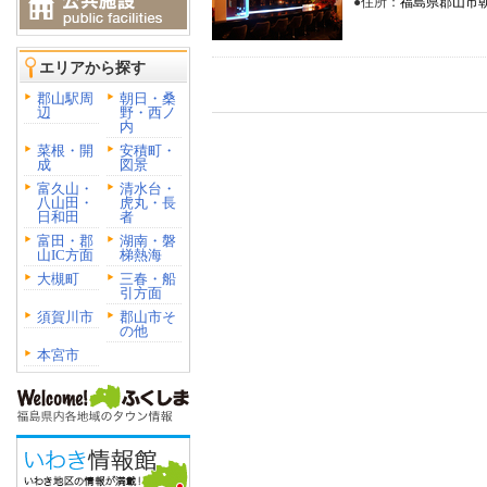
●住所：
福島県郡山市朝日
エリアから探す
郡山駅周
朝日・桑
辺
野・西ノ
内
菜根・開
安積町・
成
図景
富久山・
清水台・
八山田・
虎丸・長
日和田
者
富田・郡
湖南・磐
山IC方面
梯熱海
大槻町
三春・船
引方面
須賀川市
郡山市そ
の他
本宮市