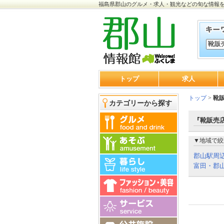
福島県郡山のグルメ・求人・観光などの旬な情報
トップ
求人
トップ
>
靴
カテゴリーから探す
『靴販売店
▼地域で絞
郡山駅周
富田・郡山