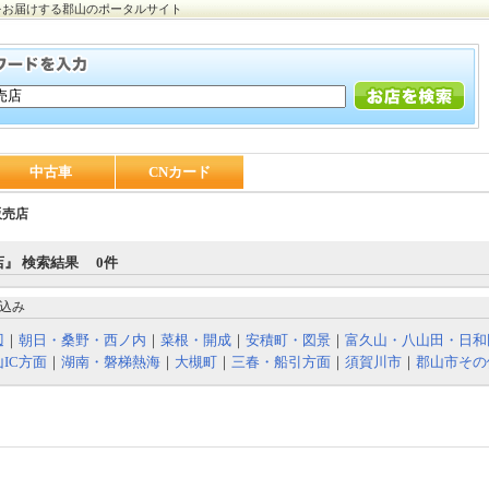
をお届けする郡山のポータルサイト
中古車
CNカード
販売店
』 検索結果 0件
込み
辺
｜
朝日・桑野・西ノ内
｜
菜根・開成
｜
安積町・図景
｜
富久山・八山田・日和
IC方面
｜
湖南・磐梯熱海
｜
大槻町
｜
三春・船引方面
｜
須賀川市
｜
郡山市その