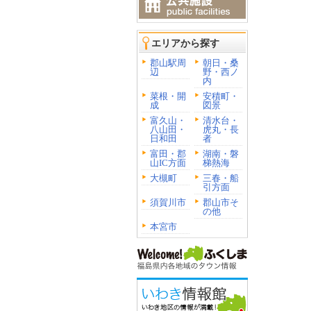
エリアから探す
郡山駅周
朝日・桑
辺
野・西ノ
内
菜根・開
安積町・
成
図景
富久山・
清水台・
八山田・
虎丸・長
日和田
者
富田・郡
湖南・磐
山IC方面
梯熱海
大槻町
三春・船
引方面
須賀川市
郡山市そ
の他
本宮市