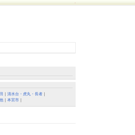
.
田
｜
清水台・虎丸・長者
｜
他
｜
本宮市
｜