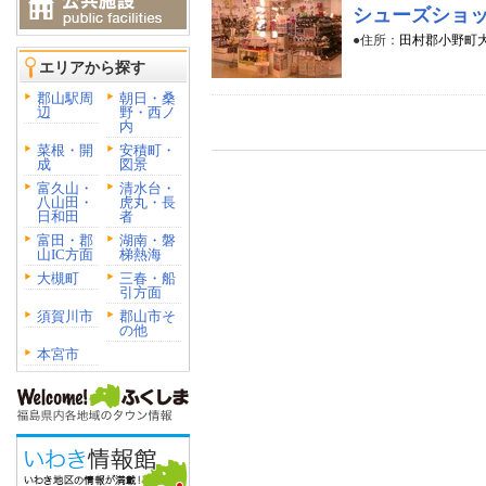
シューズショ
●住所：
田村郡小野町大
エリアから探す
郡山駅周
朝日・桑
辺
野・西ノ
内
菜根・開
安積町・
成
図景
富久山・
清水台・
八山田・
虎丸・長
日和田
者
富田・郡
湖南・磐
山IC方面
梯熱海
大槻町
三春・船
引方面
須賀川市
郡山市そ
の他
本宮市