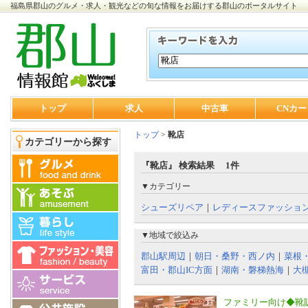
福島県郡山のグルメ・求人・観光などの旬な情報をお届けする郡山のポータルサイト
トップ
求人
中古車
CNカー
トップ
>
靴店
カテゴリーから探す
『靴店』 検索結果 1件
▼カテゴリー
シューズリペア
｜
レディースファッショ
▼地域で絞込み
郡山駅周辺
｜
朝日・桑野・西ノ内
｜
菜根
富田・郡山IC方面
｜
湖南・磐梯熱海
｜
大
ファミリー向け◆靴