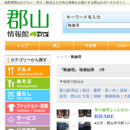
福島県郡山のグルメ・求人・観光などの旬な情報をお届けする郡山のポータルサイト
トップ
求人
中古車
CNカー
トップ
>
靴修理
カテゴリーから探す
『靴修理』 検索結果 1件
▼地域で絞込み
郡山駅周辺
｜
朝日・桑野・西ノ内
｜
菜根
富田・郡山IC方面
｜
湖南・磐梯熱海
｜
大
革の修理ならお任せ
RIFARE
●住所：
郡山市大町1-2-