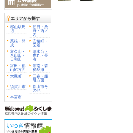
エリアから探す
郡山駅周
朝日・桑
辺
野・西ノ
内
菜根・開
安積町・
成
図景
富久山・
清水台・
八山田・
虎丸・長
日和田
者
富田・郡
湖南・磐
山IC方面
梯熱海
大槻町
三春・船
引方面
須賀川市
郡山市そ
の他
本宮市