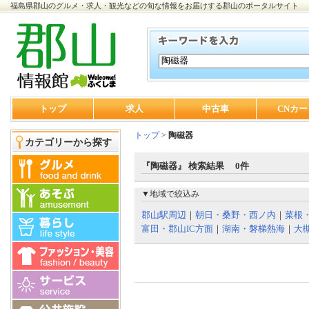
福島県郡山のグルメ・求人・観光などの旬な情報をお届けする郡山のポータルサイト
トップ
求人
中古車
CNカー
トップ
>
陶磁器
カテゴリーから探す
『陶磁器』 検索結果 0件
▼地域で絞込み
郡山駅周辺
｜
朝日・桑野・西ノ内
｜
菜根
富田・郡山IC方面
｜
湖南・磐梯熱海
｜
大