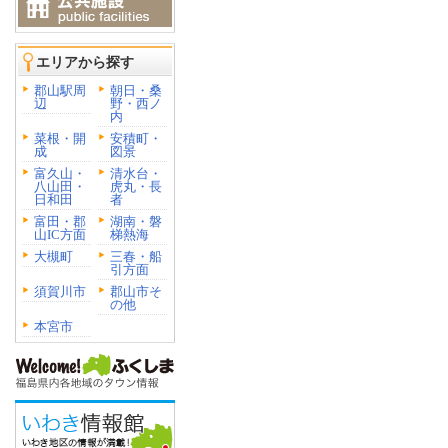
エリアから探す
郡山駅周
朝日・桑
辺
野・西ノ
内
菜根・開
安積町・
成
図景
富久山・
清水台・
八山田・
虎丸・長
日和田
者
富田・郡
湖南・磐
山IC方面
梯熱海
大槻町
三春・船
引方面
須賀川市
郡山市そ
の他
本宮市