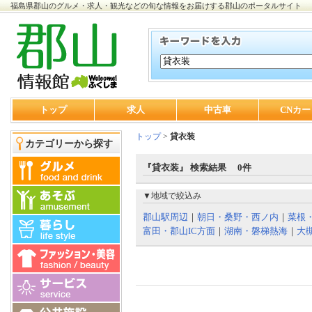
福島県郡山のグルメ・求人・観光などの旬な情報をお届けする郡山のポータルサイト
トップ
求人
中古車
CNカー
トップ
>
貸衣装
カテゴリーから探す
『貸衣装』 検索結果 0件
▼地域で絞込み
郡山駅周辺
｜
朝日・桑野・西ノ内
｜
菜根
富田・郡山IC方面
｜
湖南・磐梯熱海
｜
大