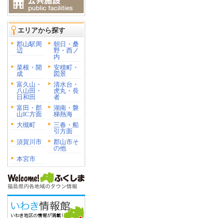
エリアから探す
郡山駅周
朝日・桑
辺
野・西ノ
内
菜根・開
安積町・
成
図景
富久山・
清水台・
八山田・
虎丸・長
日和田
者
富田・郡
湖南・磐
山IC方面
梯熱海
大槻町
三春・船
引方面
須賀川市
郡山市そ
の他
本宮市