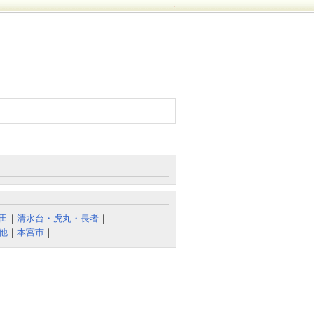
.
田
｜
清水台・虎丸・長者
｜
他
｜
本宮市
｜