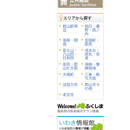
エリアから探す
郡山駅周
朝日・桑
辺
野・西ノ
内
菜根・開
安積町・
成
図景
富久山・
清水台・
八山田・
虎丸・長
日和田
者
富田・郡
湖南・磐
山IC方面
梯熱海
大槻町
三春・船
引方面
須賀川市
郡山市そ
の他
本宮市