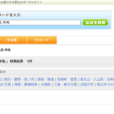
をお届けする郡山のポータルサイト
中古車
CNカード
品 布地
布地 』 検索結果 0件
込み
辺
｜
朝日・桑野・西ノ内
｜
菜根・開成
｜
安積町・図景
｜
富久山・八山田・日和
IC方面
｜
湖南・磐梯熱海
｜
大槻町
｜
三春・船引方面
｜
須賀川市
｜
郡山市その