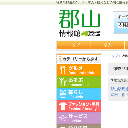
福島県郡山のグルメ・求人・観光などの旬な情報
トップ
求人
トップ
>
衣料
カテゴリーから探す
『衣料品 
▼地域で絞
郡山駅周
富田・郡山