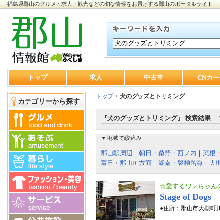
福島県郡山のグルメ・求人・観光などの旬な情報をお届けする郡山のポータルサイト
トップ
求人
中古車
CNカー
トップ
>
犬のグッズとトリミング
カテゴリーから探す
『犬のグッズとトリミング』 検索結果 
▼地域で絞込み
郡山駅周辺
｜
朝日・桑野・西ノ内
｜
菜根
富田・郡山IC方面
｜
湖南・磐梯熱海
｜
大
☆愛するワンちゃん
Stage of Dogs
●住所：
郡山市大槻町川向