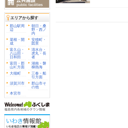
エリアから探す
郡山駅周
朝日・桑
辺
野・西ノ
内
菜根・開
安積町・
成
図景
富久山・
清水台・
八山田・
虎丸・長
日和田
者
富田・郡
湖南・磐
山IC方面
梯熱海
大槻町
三春・船
引方面
須賀川市
郡山市そ
の他
本宮市