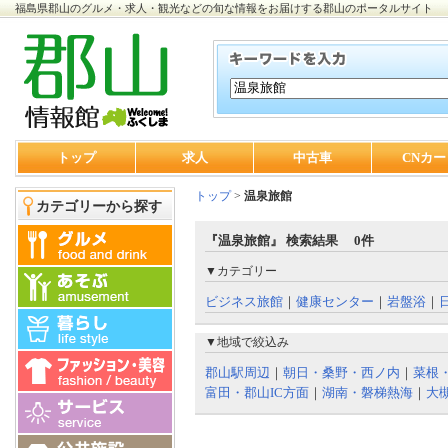
福島県郡山のグルメ・求人・観光などの旬な情報をお届けする郡山のポータルサイト
トップ
求人
中古車
CNカー
トップ
>
温泉旅館
カテゴリーから探す
『温泉旅館』 検索結果 0件
▼カテゴリー
ビジネス旅館
｜
健康センター
｜
岩盤浴
｜
▼地域で絞込み
郡山駅周辺
｜
朝日・桑野・西ノ内
｜
菜根
富田・郡山IC方面
｜
湖南・磐梯熱海
｜
大