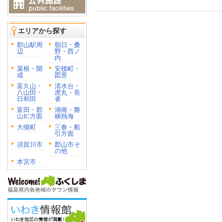
エリアから探す
郡山駅周
朝日・桑
辺
野・西ノ
内
菜根・開
安積町・
成
図景
富久山・
清水台・
八山田・
虎丸・長
日和田
者
富田・郡
湖南・磐
山IC方面
梯熱海
大槻町
三春・船
引方面
須賀川市
郡山市そ
の他
本宮市