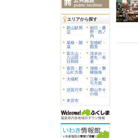
エリアから探す
郡山駅周
朝日・桑
辺
野・西ノ
内
菜根・開
安積町・
成
図景
富久山・
清水台・
八山田・
虎丸・長
日和田
者
富田・郡
湖南・磐
山IC方面
梯熱海
大槻町
三春・船
引方面
須賀川市
郡山市そ
の他
本宮市