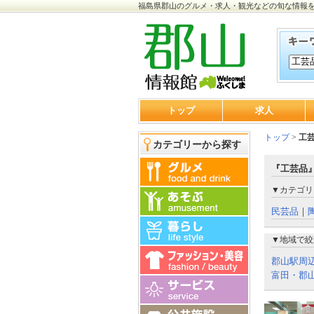
福島県郡山のグルメ・求人・観光などの旬な情報
トップ
求人
トップ
>
工
カテゴリーから探す
『工芸品』
▼カテゴリ
民芸品
｜
▼地域で絞
郡山駅周
富田・郡山