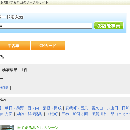
をお届けする郡山のポータルサイト
中古車
CNカード
芸品
 検索結果 1件
ー
陶磁器
｜
込み
辺
｜
朝日・桑野・西ノ内
｜
菜根・開成
｜
安積町・図景
｜
富久山・八山田・日和
IC方面
｜
湖南・磐梯熱海
｜
大槻町
｜
三春・船引方面
｜
須賀川市
｜
郡山市その
器で彩る暮らしのシーン