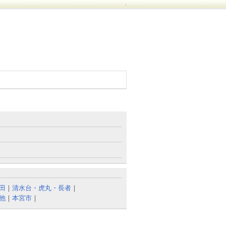
.
田
｜
清水台・虎丸・長者
｜
他
｜
本宮市
｜