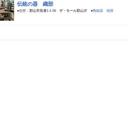
伝統の器 織部
●住所：
郡山市長者1-1-56 ザ・モール郡山2F
●
陶磁器 雑貨