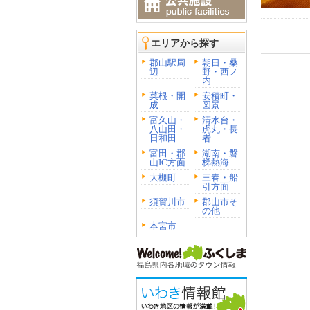
エリアから探す
郡山駅周
朝日・桑
辺
野・西ノ
内
菜根・開
安積町・
成
図景
富久山・
清水台・
八山田・
虎丸・長
日和田
者
富田・郡
湖南・磐
山IC方面
梯熱海
大槻町
三春・船
引方面
須賀川市
郡山市そ
の他
本宮市