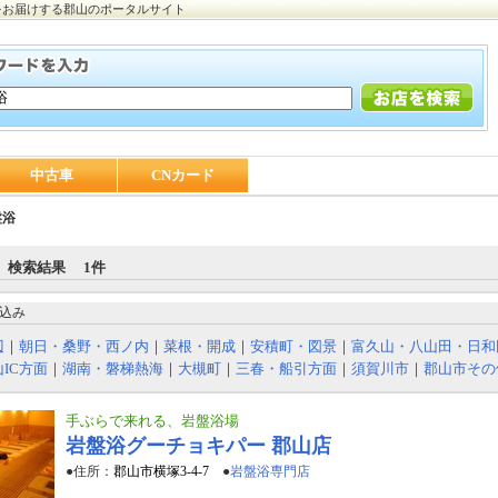
をお届けする郡山のポータルサイト
中古車
CNカード
盤浴
 検索結果 1件
込み
辺
｜
朝日・桑野・西ノ内
｜
菜根・開成
｜
安積町・図景
｜
富久山・八山田・日和
IC方面
｜
湖南・磐梯熱海
｜
大槻町
｜
三春・船引方面
｜
須賀川市
｜
郡山市その
手ぶらで来れる、岩盤浴場
岩盤浴グーチョキパー 郡山店
●住所：
郡山市横塚3-4-7
●
岩盤浴専門店