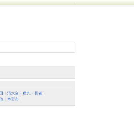
.
田
｜
清水台・虎丸・長者
｜
他
｜
本宮市
｜