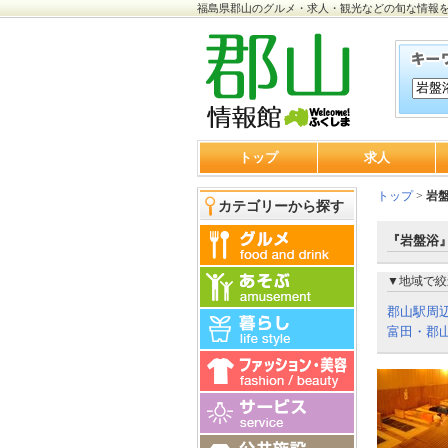
福島県郡山のグルメ・求人・観光などの旬な情報
トップ
求人
トップ
>
岩
カテゴリーから探す
『岩盤浴』
▼地域で絞
郡山駅周
富田・郡山