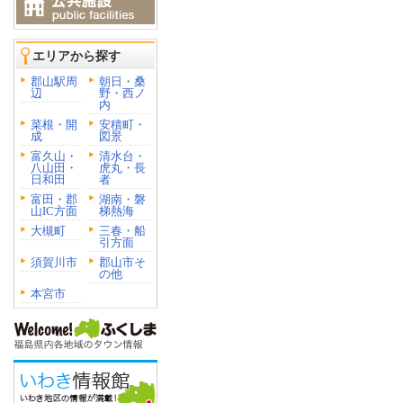
エリアから探す
郡山駅周
朝日・桑
辺
野・西ノ
内
菜根・開
安積町・
成
図景
富久山・
清水台・
八山田・
虎丸・長
日和田
者
富田・郡
湖南・磐
山IC方面
梯熱海
大槻町
三春・船
引方面
須賀川市
郡山市そ
の他
本宮市