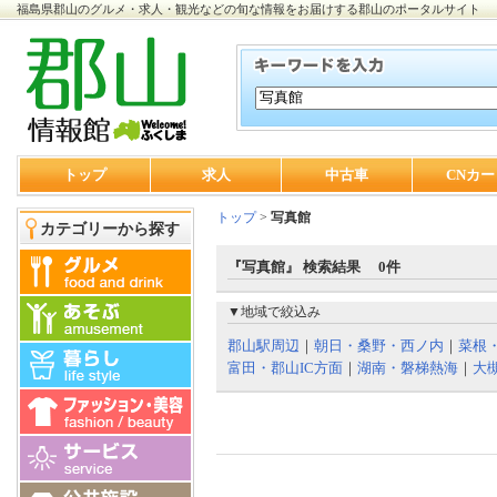
福島県郡山のグルメ・求人・観光などの旬な情報をお届けする郡山のポータルサイト
トップ
求人
中古車
CNカー
トップ
>
写真館
カテゴリーから探す
『写真館』 検索結果 0件
▼地域で絞込み
郡山駅周辺
｜
朝日・桑野・西ノ内
｜
菜根
富田・郡山IC方面
｜
湖南・磐梯熱海
｜
大