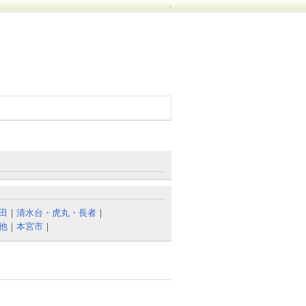
.
田
｜
清水台・虎丸・長者
｜
他
｜
本宮市
｜