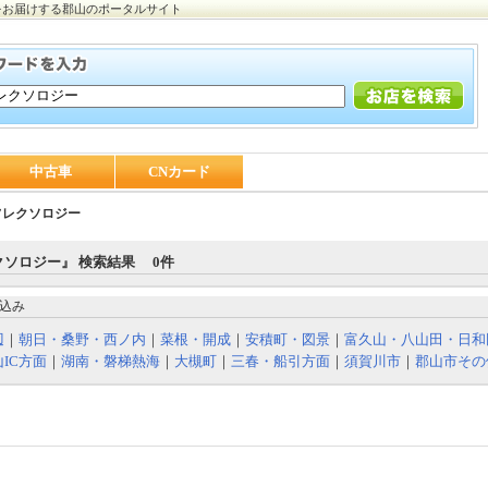
をお届けする郡山のポータルサイト
中古車
CNカード
フレクソロジー
クソロジー』 検索結果 0件
込み
辺
｜
朝日・桑野・西ノ内
｜
菜根・開成
｜
安積町・図景
｜
富久山・八山田・日和
IC方面
｜
湖南・磐梯熱海
｜
大槻町
｜
三春・船引方面
｜
須賀川市
｜
郡山市その