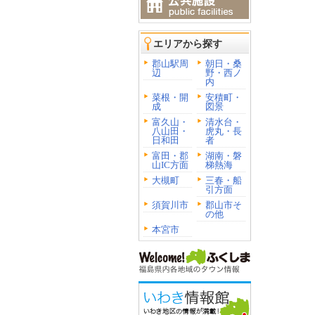
エリアから探す
郡山駅周
朝日・桑
辺
野・西ノ
内
菜根・開
安積町・
成
図景
富久山・
清水台・
八山田・
虎丸・長
日和田
者
富田・郡
湖南・磐
山IC方面
梯熱海
大槻町
三春・船
引方面
須賀川市
郡山市そ
の他
本宮市