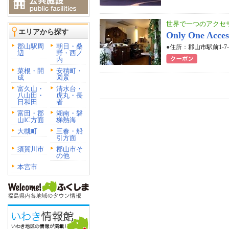
世界で一つのアクセ
エリアから探す
Only One Acces
郡山駅周
朝日・桑
●住所：
郡山市駅前1-7
辺
野・西ノ
内
菜根・開
安積町・
成
図景
富久山・
清水台・
八山田・
虎丸・長
日和田
者
富田・郡
湖南・磐
山IC方面
梯熱海
大槻町
三春・船
引方面
須賀川市
郡山市そ
の他
本宮市