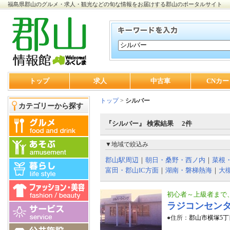
福島県郡山のグルメ・求人・観光などの旬な情報をお届けする郡山のポータルサイト
トップ
求人
中古車
CNカー
トップ
>
シルバー
カテゴリーから探す
『シルバー』 検索結果 2件
▼地域で絞込み
郡山駅周辺
｜
朝日・桑野・西ノ内
｜
菜根
富田・郡山IC方面
｜
湖南・磐梯熱海
｜
大
初心者～上級者まで
ラジコンセン
●住所：
郡山市横塚5丁目