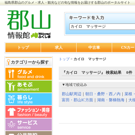
福島県郡山のグルメ・求人・観光などの旬な情報をお届けする郡山のポータルサイト
トップ
求人
中古車
CNカー
トップ
>
カイロ マッサージ
カテゴリーから探す
『カイロ マッサージ』 検索結果 0件
▼地域で絞込み
郡山駅周辺
｜
朝日・桑野・西ノ内
｜
菜根
富田・郡山IC方面
｜
湖南・磐梯熱海
｜
大