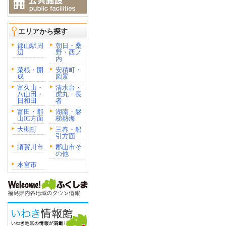
エリアから探す
郡山駅周
朝日・桑
辺
野・西ノ
内
菜根・開
安積町・
成
図景
富久山・
清水台・
八山田・
虎丸・長
日和田
者
富田・郡
湖南・磐
山IC方面
梯熱海
大槻町
三春・船
引方面
須賀川市
郡山市そ
の他
本宮市