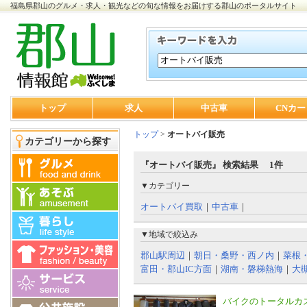
福島県郡山のグルメ・求人・観光などの旬な情報をお届けする郡山のポータルサイト
トップ
求人
中古車
CNカー
トップ
>
オートバイ販売
カテゴリーから探す
『オートバイ販売』 検索結果 1件
▼カテゴリー
オートバイ買取
｜
中古車
｜
▼地域で絞込み
郡山駅周辺
｜
朝日・桑野・西ノ内
｜
菜根
富田・郡山IC方面
｜
湖南・磐梯熱海
｜
大
バイクのトータルカ