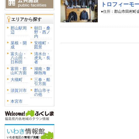
トロフィーモ
●住所：
郡山市田村町金屋
エリアから探す
郡山駅周
朝日・桑
辺
野・西ノ
内
菜根・開
安積町・
成
図景
富久山・
清水台・
八山田・
虎丸・長
日和田
者
富田・郡
湖南・磐
山IC方面
梯熱海
大槻町
三春・船
引方面
須賀川市
郡山市そ
の他
本宮市