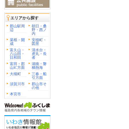
エリアから探す
郡山駅周
朝日・桑
辺
野・西ノ
内
菜根・開
安積町・
成
図景
富久山・
清水台・
八山田・
虎丸・長
日和田
者
富田・郡
湖南・磐
山IC方面
梯熱海
大槻町
三春・船
引方面
須賀川市
郡山市そ
の他
本宮市