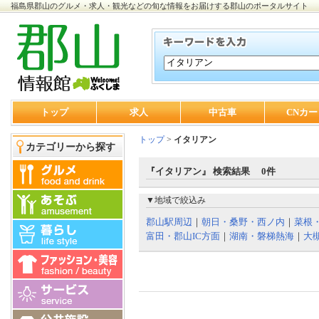
福島県郡山のグルメ・求人・観光などの旬な情報をお届けする郡山のポータルサイト
トップ
求人
中古車
CNカー
トップ
>
イタリアン
カテゴリーから探す
『イタリアン』 検索結果 0件
▼地域で絞込み
郡山駅周辺
｜
朝日・桑野・西ノ内
｜
菜根
富田・郡山IC方面
｜
湖南・磐梯熱海
｜
大