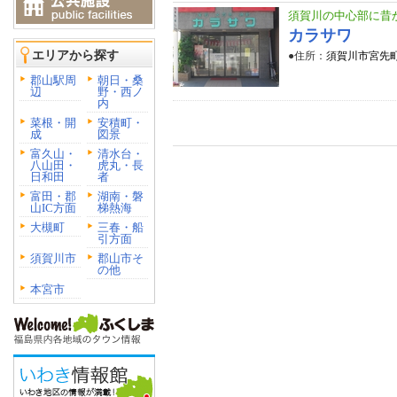
須賀川の中心部に昔
カラサワ
エリアから探す
●住所：
須賀川市宮先町
郡山駅周
朝日・桑
辺
野・西ノ
内
菜根・開
安積町・
成
図景
富久山・
清水台・
八山田・
虎丸・長
日和田
者
富田・郡
湖南・磐
山IC方面
梯熱海
大槻町
三春・船
引方面
須賀川市
郡山市そ
の他
本宮市