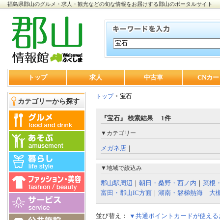
福島県郡山のグルメ・求人・観光などの旬な情報をお届けする郡山のポータルサイト
トップ
求人
中古車
CNカー
トップ
>
宝石
カテゴリーから探す
『宝石』 検索結果 1件
▼カテゴリー
メガネ店
｜
▼地域で絞込み
郡山駅周辺
｜
朝日・桑野・西ノ内
｜
菜根
富田・郡山IC方面
｜
湖南・磐梯熱海
｜
大
並び替え：
▼共通ポイントカードが使える