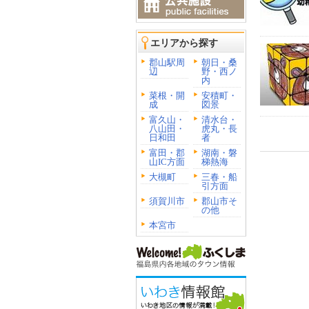
エリアから探す
郡山駅周
朝日・桑
辺
野・西ノ
内
菜根・開
安積町・
成
図景
富久山・
清水台・
八山田・
虎丸・長
日和田
者
富田・郡
湖南・磐
山IC方面
梯熱海
大槻町
三春・船
引方面
須賀川市
郡山市そ
の他
本宮市