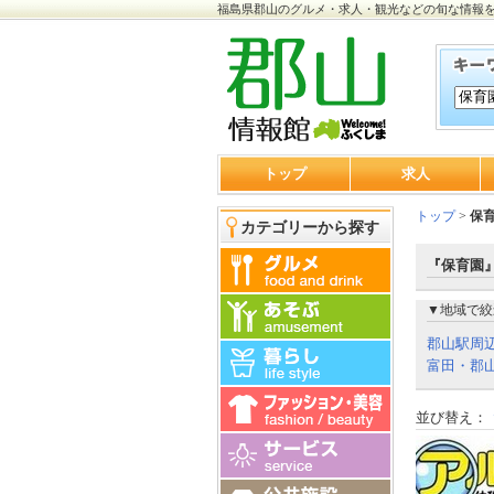
福島県郡山のグルメ・求人・観光などの旬な情報
トップ
求人
トップ
>
保
カテゴリーから探す
『保育園』
▼地域で絞
郡山駅周
富田・郡山
並び替え：