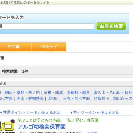
をお届けする郡山のポータルサイト
中古車
CNカード
育園
 検索結果 2件
込み
辺
｜
朝日・桑野・西ノ内
｜
菜根・開成
｜
安積町・図景
｜
富久山・八山田・日和
IC方面
｜
湖南・磐梯熱海
｜
大槻町
｜
三春・船引方面
｜
須賀川市
｜
郡山市その
▼共通ポイントカードが使えるお店
▼割引クーポンが使えるお店
学ぶことは子どもの本能。「強く育む」保育園
アルゴ幼稚舎保育園