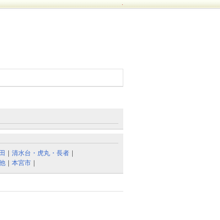
.
田
｜
清水台・虎丸・長者
｜
他
｜
本宮市
｜