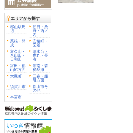
エリアから探す
郡山駅周
朝日・桑
辺
野・西ノ
内
菜根・開
安積町・
成
図景
富久山・
清水台・
八山田・
虎丸・長
日和田
者
富田・郡
湖南・磐
山IC方面
梯熱海
大槻町
三春・船
引方面
須賀川市
郡山市そ
の他
本宮市