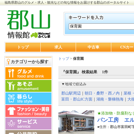
福島県郡山のグルメ・求人・観光などの旬な情報をお届けする郡山のポータルサイト
トップ
求人
中古車
CNカー
トップ
>
保育園
カテゴリーから探す
『保育園』 検索結果 1件
▼地域で絞込み
郡山駅周辺
｜
朝日・桑野・西ノ内
｜
菜根
富田・郡山IC方面
｜
湖南・磐梯熱海
｜
大
★添加物・防腐剤な
パン工房 エ
●住所：
郡山市富田町字上