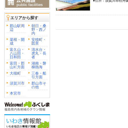
●住所：
須賀川市牡丹園
エリアから探す
郡山駅周
朝日・桑
辺
野・西ノ
内
菜根・開
安積町・
成
図景
富久山・
清水台・
八山田・
虎丸・長
日和田
者
富田・郡
湖南・磐
山IC方面
梯熱海
大槻町
三春・船
引方面
須賀川市
郡山市そ
の他
本宮市