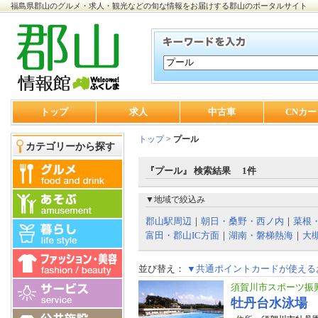
福島県郡山のグルメ・求人・観光などの旬な情報をお届けする郡山のポータルサイト
トップ
求人
中古車
CNカー
トップ
>
プール
カテゴリーから探す
『プール』 検索結果 1件
▼地域で絞込み
郡山駅周辺
｜
朝日・桑野・西ノ内
｜
菜根
富田・郡山IC方面
｜
湖南・磐梯熱海
｜
大
並び替え：
▼共通ポイントカードが使える
須賀川市スポーツ振
牡丹台水泳場