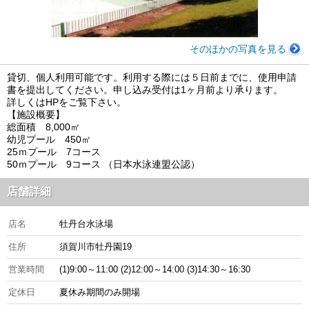
そのほかの写真を見る
貸切、個人利用可能です。利用する際には５日前までに、使用申請
書を提出してください。申し込み受付は1ヶ月前より承ります。
詳しくはHPをご覧下さい。
【施設概要】
総面積 8,000㎡
幼児プール 450㎡
25ｍプール 7コース
50ｍプール 9コース （日本水泳連盟公認）
店舗詳細
店名
牡丹台水泳場
住所
須賀川市牡丹園19
営業時間
(1)9:00～11:00 (2)12:00～14:00 (3)14:30～16:30
定休日
夏休み期間のみ開場