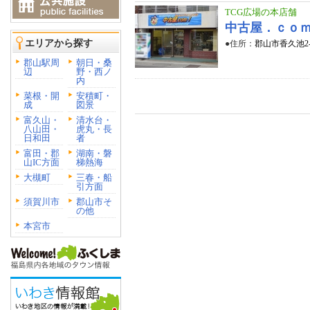
TCG広場の本店舗
中古屋．ｃｏ
エリアから探す
●住所：
郡山市香久池2-
郡山駅周
朝日・桑
辺
野・西ノ
内
菜根・開
安積町・
成
図景
富久山・
清水台・
八山田・
虎丸・長
日和田
者
富田・郡
湖南・磐
山IC方面
梯熱海
大槻町
三春・船
引方面
須賀川市
郡山市そ
の他
本宮市