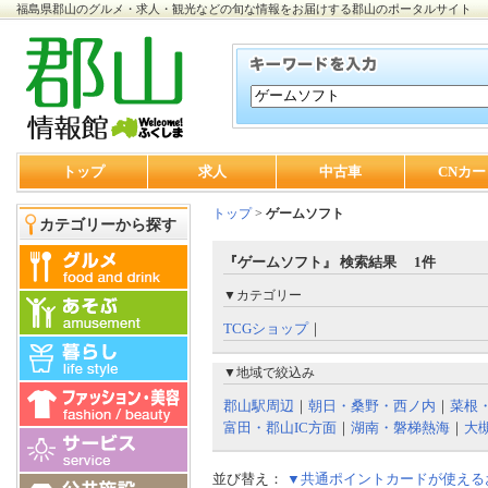
福島県郡山のグルメ・求人・観光などの旬な情報をお届けする郡山のポータルサイト
トップ
求人
中古車
CNカー
トップ
>
ゲームソフト
カテゴリーから探す
『ゲームソフト』 検索結果 1件
▼カテゴリー
TCGショップ
｜
▼地域で絞込み
郡山駅周辺
｜
朝日・桑野・西ノ内
｜
菜根
富田・郡山IC方面
｜
湖南・磐梯熱海
｜
大
並び替え：
▼共通ポイントカードが使える