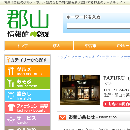
福島県郡山のグルメ・求人・観光などの旬な情報をお届けする郡山のポータルサイト
トップ
求人
中古車
CNカー
トップ
>
ファッション＆ビューティー
>
ファ
カテゴリーから探す
PAZURU
パズル
TEL：024-97
住所：郡山市菜根4