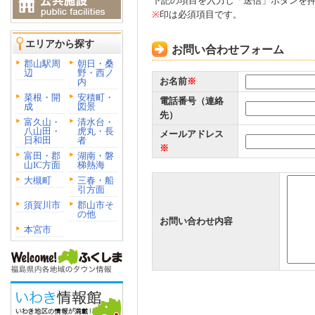
下記の項目を入力し「送信」ボタンを
※
印は必須項目です。
エリアから探す
お問い合わせフォーム
郡山駅周
朝日・桑
辺
野・西ノ
お名前
※
内
菜根・開
安積町・
電話番号（連絡
成
図景
先）
富久山・
清水台・
八山田・
虎丸・長
メールアドレス
日和田
者
※
富田・郡
湖南・磐
山IC方面
梯熱海
大槻町
三春・船
引方面
須賀川市
郡山市そ
の他
お問い合わせ内容
本宮市