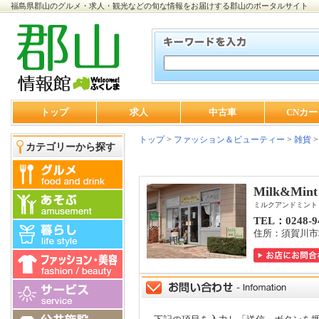
福島県郡山のグルメ・求人・観光などの旬な情報をお届けする郡山のポータルサイト
トップ
求人
中古車
CNカー
トップ
>
ファッション＆ビューティー
>
雑貨
カテゴリーから探す
Milk&Mint
ミルクアンドミント
TEL：0248-9
住所：須賀川市塚