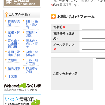
下記の項目を入力し「送信」ボタンを
※
印は必須項目です。
エリアから探す
お問い合わせフォーム
郡山駅周
朝日・桑
辺
野・西ノ
お名前
※
内
菜根・開
安積町・
電話番号（連絡
成
図景
先）
富久山・
清水台・
八山田・
虎丸・長
メールアドレス
日和田
者
※
富田・郡
湖南・磐
山IC方面
梯熱海
大槻町
三春・船
引方面
須賀川市
郡山市そ
の他
お問い合わせ内容
本宮市