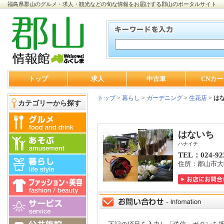
福島県郡山のグルメ・求人・観光などの旬な情報をお届けする郡山のポータルサイト
トップ
求人
中古車
CNカー
トップ
>
暮らし
>
ガーデニング
>
生花店
>
は
カテゴリーから探す
はないち
ハナイチ
TEL：024-92
住所：郡山市大町1