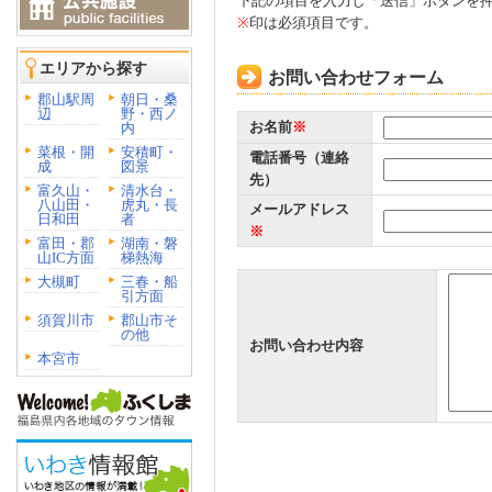
下記の項目を入力し「送信」ボタンを
※
印は必須項目です。
エリアから探す
お問い合わせフォーム
郡山駅周
朝日・桑
辺
野・西ノ
お名前
※
内
菜根・開
安積町・
電話番号（連絡
成
図景
先）
富久山・
清水台・
八山田・
虎丸・長
メールアドレス
日和田
者
※
富田・郡
湖南・磐
山IC方面
梯熱海
大槻町
三春・船
引方面
須賀川市
郡山市そ
の他
お問い合わせ内容
本宮市