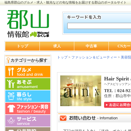
福島県郡山のグルメ・求人・観光などの旬な情報をお届けする郡山のポータルサイト
トップ
求人
中古車
CNカー
トップ
>
ファッション＆ビューティー
>
美容
カテゴリーから探す
Hair Spirit
ヘアスピリッツアン
TEL：024-92
住所：郡山市中町7