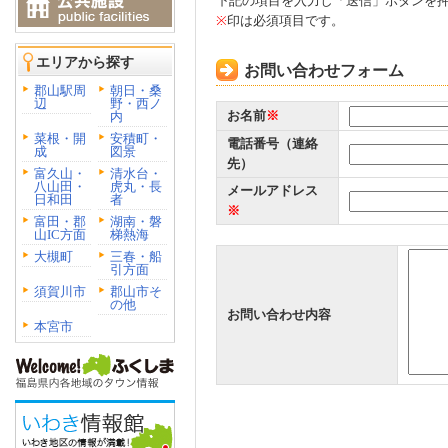
下記の項目を入力し「送信」ボタンを
※
印は必須項目です。
エリアから探す
お問い合わせフォーム
郡山駅周
朝日・桑
辺
野・西ノ
お名前
※
内
菜根・開
安積町・
電話番号（連絡
成
図景
先）
富久山・
清水台・
八山田・
虎丸・長
メールアドレス
日和田
者
※
富田・郡
湖南・磐
山IC方面
梯熱海
大槻町
三春・船
引方面
須賀川市
郡山市そ
の他
お問い合わせ内容
本宮市