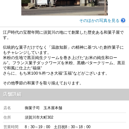
そのほかの写真を見る
江戸時代の宝暦年間に須賀川の地にて創業した歴史ある和菓子屋で
す。
伝統的な菓子だけでなく「温故知新」の精神に基づいた創作菓子に
もチャレンジしています。
米粉の生地で黒豆純生クリームを巻き上げた“お米の純生和ロー
ル”。フランス菓子ダックワーズを米粉、黒糖バタークリーム、黒豆
で和風に仕上た“福俵”
さらに、もち米100％杵つき大福“玉福”などがございます。
その他季節の和菓子を取り揃えております。
店舗詳細
店名
御菓子司 玉木屋本舗
住所
須賀川市大町302
営業時間
8：30～19：00 土日祝8：30～18：00