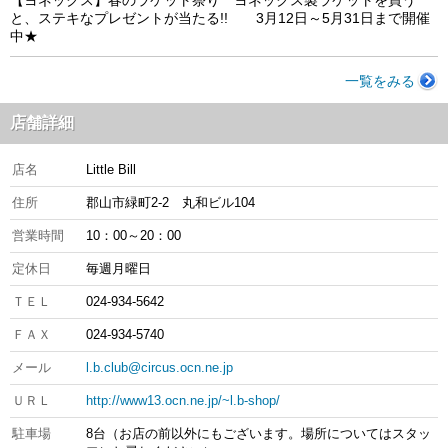
【ヨネックス】春のラケット祭り ヨネックス製ラケットを買う
と、ステキなプレゼントが当たる!! 3月12日～5月31日まで開催
中★
一覧をみる
店舗詳細
店名
Little Bill
住所
郡山市緑町2-2 丸和ビル104
営業時間
10：00～20：00
定休日
毎週月曜日
ＴＥＬ
024-934-5642
ＦＡＸ
024-934-5740
メール
l.b.club@circus.ocn.ne.jp
ＵＲＬ
http://www13.ocn.ne.jp/~l.b-shop/
駐車場
8台（お店の前以外にもございます。場所についてはスタッ