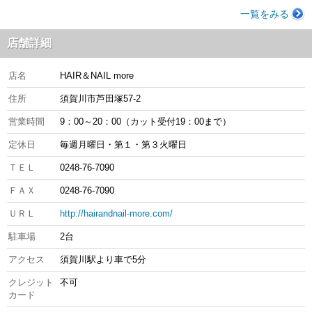
一覧をみる
店舗詳細
店名
HAIR＆NAIL more
住所
須賀川市芦田塚57-2
営業時間
9：00～20：00（カット受付19：00まで）
定休日
毎週月曜日・第１・第３火曜日
ＴＥＬ
0248-76-7090
ＦＡＸ
0248-76-7090
ＵＲＬ
http://hairandnail-more.com/
駐車場
2台
アクセス
須賀川駅より車で5分
クレジット
不可
カード