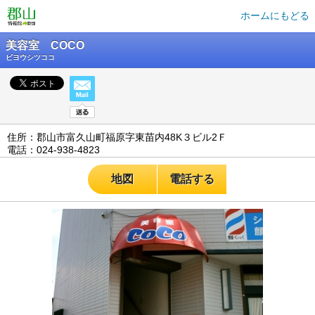
ホームにもどる
美容室 COCO
ビヨウシツココ
住所：郡山市富久山町福原字東苗内48K３ビル2Ｆ
電話：024-938-4823
地図
電話する