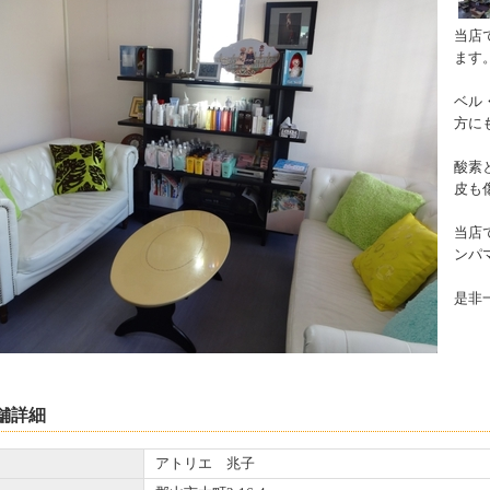
当店
ます
ベル
方に
酸素
皮も
当店
ンパ
是非
舗詳細
アトリエ 兆子