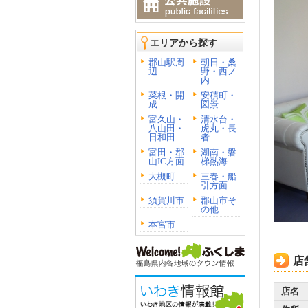
エリアから探す
郡山駅周
朝日・桑
辺
野・西ノ
内
菜根・開
安積町・
成
図景
富久山・
清水台・
八山田・
虎丸・長
日和田
者
富田・郡
湖南・磐
山IC方面
梯熱海
大槻町
三春・船
引方面
須賀川市
郡山市そ
の他
本宮市
店
店名