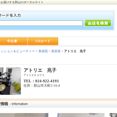
をお届けする郡山のポータルサイト
中古車
CNカード
ッション＆ビューティー
>
美容院
>
美容室
>
アトリエ 兆子
アトリエ 兆子
アトリエチョウコ
TEL：024-922-4193
住所：郡山市大町2-16-4