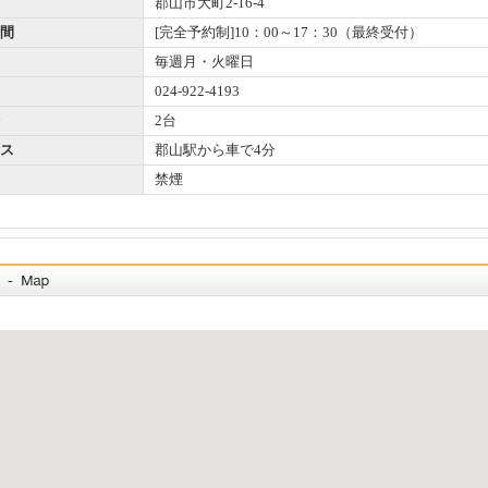
郡山市大町2-16-4
間
[完全予約制]10：00～17：30（最終受付）
毎週月・火曜日
024-922-4193
2台
ス
郡山駅から車で4分
禁煙