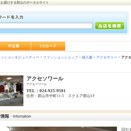
をお届けする郡山のポータルサイト
中古車
CNカード
ッション＆ビューティー
>
ファッションショップ
>
婦人服
>
アクセサリー
>
アク
アクセソワール
アクセソワール
TEL：024-925-9501
住所：郡山市中町11-5 スクエア郡山1F
旧や