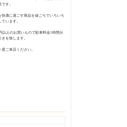
店です。
を快適に過ごす商品を値ごろでいろいろ
しています。
00円以上のお買いもので駐車料金1時間分
引きを致します。
一度ご来店ください。