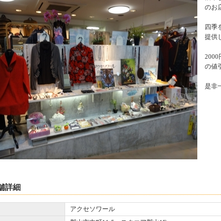
のお
四季
提供
20
の値
是非
舗詳細
アクセソワール