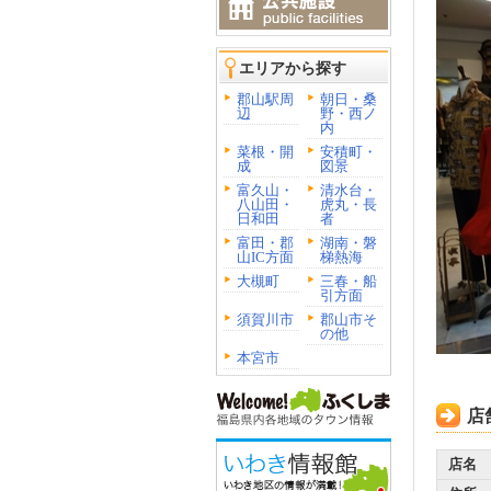
エリアから探す
郡山駅周
朝日・桑
辺
野・西ノ
内
菜根・開
安積町・
成
図景
富久山・
清水台・
八山田・
虎丸・長
日和田
者
富田・郡
湖南・磐
山IC方面
梯熱海
大槻町
三春・船
引方面
須賀川市
郡山市そ
の他
本宮市
店
店名