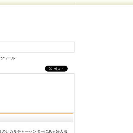
.
セソワール
まのいカルチャーセンターにある婦人服