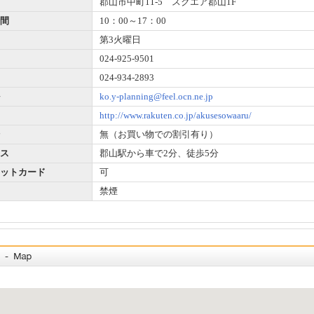
郡山市中町11-5 スクエア郡山1F
間
10：00～17：00
第3火曜日
024-925-9501
024-934-2893
ko.y-planning@feel.ocn.ne.jp
http://www.rakuten.co.jp/akusesowaaru/
無（お買い物での割引有り）
ス
郡山駅から車で2分、徒歩5分
ットカード
可
禁煙