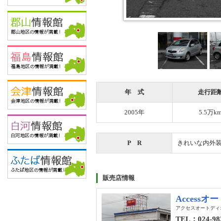
年 式
走行距
2005年
5.5万k
P R
きれいな内外装
販売店情報
Accessオ
アクセスオートディ
TEL：024-98