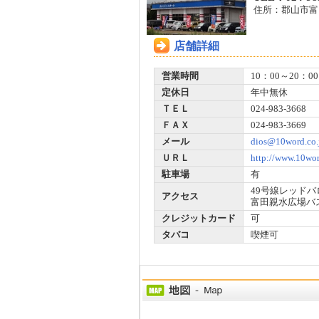
住所：郡山市富田
店舗詳細
営業時間
10：00～20：00
定休日
年中無休
ＴＥＬ
024-983-3668
ＦＡＸ
024-983-3669
メール
dios@10word.co.
ＵＲＬ
http://www.10wor
駐車場
有
49号線レッド
アクセス
富田親水広場バ
クレジットカード
可
タバコ
喫煙可