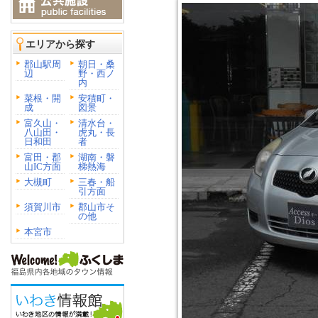
エリアから探す
郡山駅周
朝日・桑
辺
野・西ノ
内
菜根・開
安積町・
成
図景
富久山・
清水台・
八山田・
虎丸・長
日和田
者
富田・郡
湖南・磐
山IC方面
梯熱海
大槻町
三春・船
引方面
須賀川市
郡山市そ
の他
本宮市