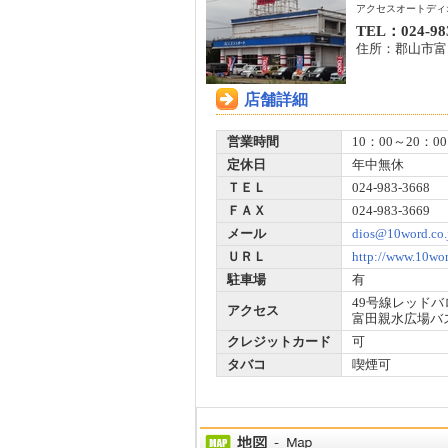
アクセスオートディ
TEL：024-98
住所：郡山市富田
店舗詳細
営業時間
10：00～20：00
定休日
年中無休
ＴＥＬ
024-983-3668
ＦＡＸ
024-983-3669
メール
dios@10word.co.
ＵＲＬ
http://www.10wor
駐車場
有
49号線レッド
アクセス
富田親水広場バ
クレジットカード
可
タバコ
喫煙可