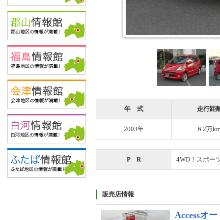
年 式
走行距
2003年
6.2万k
P R
4WD！スポー
販売店情報
Accessオ