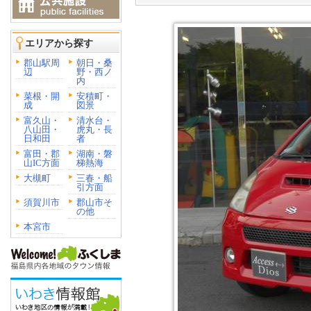
エリアから探す
郡山駅周
朝日・桑
辺
野・西ノ
内
菜根・開
安積町・
成
図景
富久山・
清水台・
八山田・
虎丸・長
日和田
者
富田・郡
湖南・磐
山IC方面
梯熱海
大槻町
三春・船
引方面
須賀川市
郡山市そ
の他
本宮市