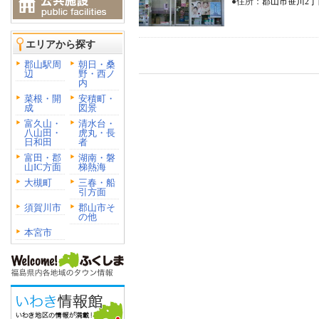
●住所：
郡山市笹川2丁目
エリアから探す
郡山駅周
朝日・桑
辺
野・西ノ
内
菜根・開
安積町・
成
図景
富久山・
清水台・
八山田・
虎丸・長
日和田
者
富田・郡
湖南・磐
山IC方面
梯熱海
大槻町
三春・船
引方面
須賀川市
郡山市そ
の他
本宮市