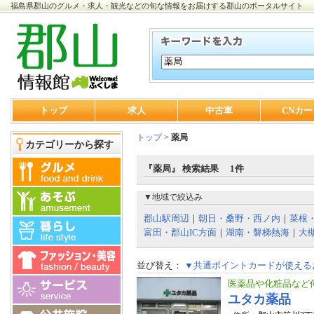
福島県郡山のグルメ・求人・観光などの旬な情報をお届けする郡山のポータルサイト
トップ
求人
中古車
CNカー
トップ
>
薬局
カテゴリーから探す
『薬局』 検索結果 1件
▼地域で絞込み
郡山駅周辺
｜
朝日・桑野・西ノ内
｜
菜根
富田・郡山IC方面
｜
湖南・磐梯熱海
｜
大
並び替え：
▼共通ポイントカードが使える
医薬品や化粧品など
ユタカ薬品