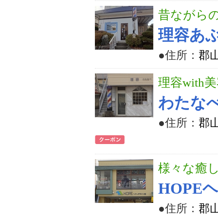
昔ながら
理容あ
●住所：
郡山
理容with
わたな
●住所：
郡山
様々な癒
HOPE
●住所：
郡山