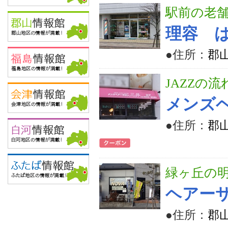
駅前の老
理容 
●住所：
郡山
JAZZの
メンズ
●住所：
郡山
緑ヶ丘の
ヘアーサ
●住所：
郡山