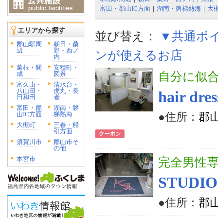
富田・郡山IC方面
｜
湖南・磐梯熱海
｜
大
エリアから探す
並び替え：
▼共通ポ
郡山駅周
朝日・桑
辺
野・西ノ
ンが使えるお店
内
菜根・開
安積町・
成
図景
自分に似合
富久山・
清水台・
八山田・
虎丸・長
hair d
日和田
者
富田・郡
湖南・磐
山IC方面
梯熱海
●住所：
郡山
大槻町
三春・船
引方面
須賀川市
郡山市そ
の他
本宮市
完全男性
STUDIO
●住所：
郡山