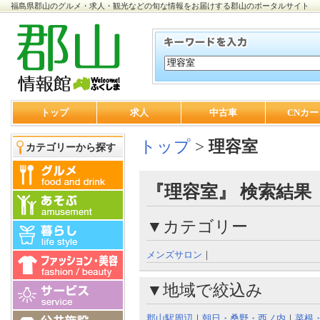
福島県郡山のグルメ・求人・観光などの旬な情報をお届けする郡山のポータルサイト
トップ
求人
中古車
CNカー
トップ
>
理容室
カテゴリーから探す
『理容室』 検索結果
▼カテゴリー
メンズサロン
｜
▼地域で絞込み
郡山駅周辺
｜
朝日・桑野・西ノ内
｜
菜根