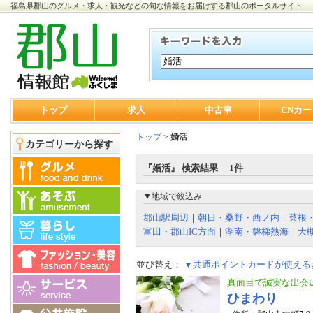
福島県郡山のグルメ・求人・観光などの旬な情報をお届けする郡山のポータルサイト
トップ
求人
中古車
CNカー
トップ
>
婚活
カテゴリーから探す
『婚活』 検索結果 1件
▼地域で絞込み
郡山駅周辺
｜
朝日・桑野・西ノ内
｜
菜根
富田・郡山IC方面
｜
湖南・磐梯熱海
｜
大
並び替え：
▼共通ポイントカードが使える
真面目で誠実な出会
ひまわり