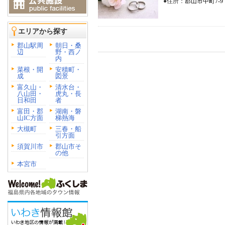
●住所：
郡山市中町7-9
エリアから探す
郡山駅周
朝日・桑
辺
野・西ノ
内
菜根・開
安積町・
成
図景
富久山・
清水台・
八山田・
虎丸・長
日和田
者
富田・郡
湖南・磐
山IC方面
梯熱海
大槻町
三春・船
引方面
須賀川市
郡山市そ
の他
本宮市