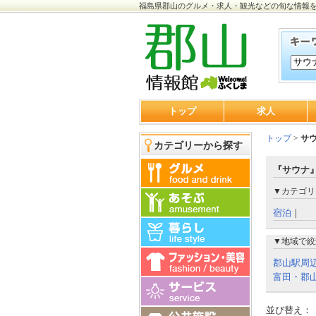
福島県郡山のグルメ・求人・観光などの旬な情報
トップ
求人
トップ
>
サ
カテゴリーから探す
『サウナ』
▼カテゴリ
宿泊
｜
▼地域で絞
郡山駅周
富田・郡山
並び替え：