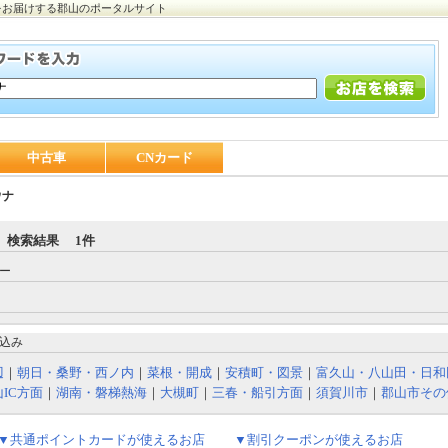
をお届けする郡山のポータルサイト
中古車
CNカード
ウナ
 検索結果 1件
ー
込み
辺
｜
朝日・桑野・西ノ内
｜
菜根・開成
｜
安積町・図景
｜
富久山・八山田・日和
IC方面
｜
湖南・磐梯熱海
｜
大槻町
｜
三春・船引方面
｜
須賀川市
｜
郡山市その
▼共通ポイントカードが使えるお店
▼割引クーポンが使えるお店