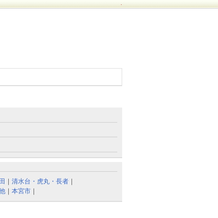
.
田
｜
清水台・虎丸・長者
｜
他
｜
本宮市
｜