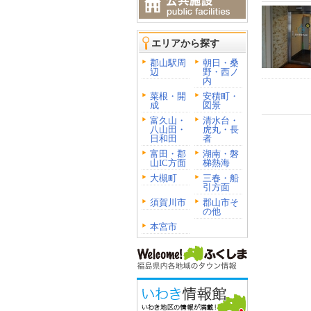
エリアから探す
郡山駅周
朝日・桑
辺
野・西ノ
内
菜根・開
安積町・
成
図景
富久山・
清水台・
八山田・
虎丸・長
日和田
者
富田・郡
湖南・磐
山IC方面
梯熱海
大槻町
三春・船
引方面
須賀川市
郡山市そ
の他
本宮市