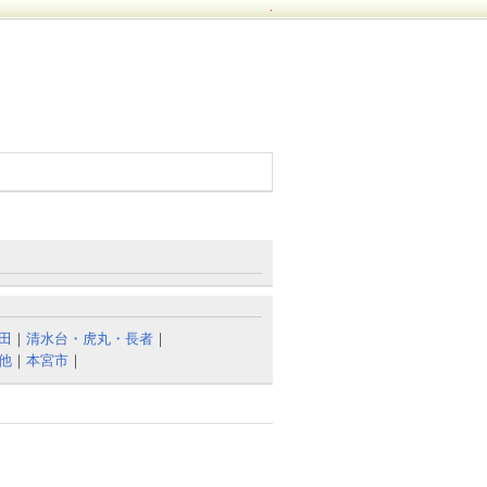
.
田
｜
清水台・虎丸・長者
｜
他
｜
本宮市
｜