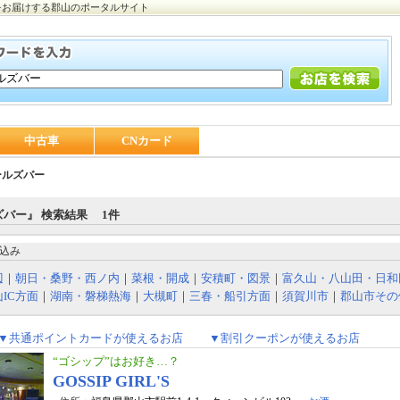
をお届けする郡山のポータルサイト
中古車
CNカード
ールズバー
バー』 検索結果 1件
込み
辺
｜
朝日・桑野・西ノ内
｜
菜根・開成
｜
安積町・図景
｜
富久山・八山田・日和
IC方面
｜
湖南・磐梯熱海
｜
大槻町
｜
三春・船引方面
｜
須賀川市
｜
郡山市その
▼共通ポイントカードが使えるお店
▼割引クーポンが使えるお店
“ゴシップ”はお好き…？
GOSSIP GIRL'S