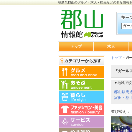
福島県郡山のグルメ・求人・観光などの旬な情報
トップ
求人
トップ
>
ガ
カテゴリーから探す
『ガールズ
▼地域で絞
郡山駅周
富田・郡山
並び替え：