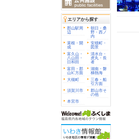
エリアから探す
郡山駅周
朝日・桑
辺
野・西ノ
内
菜根・開
安積町・
成
図景
富久山・
清水台・
八山田・
虎丸・長
日和田
者
富田・郡
湖南・磐
山IC方面
梯熱海
大槻町
三春・船
引方面
須賀川市
郡山市そ
の他
本宮市