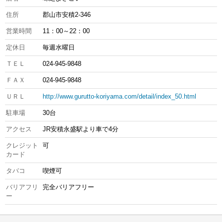
住所
郡山市安積2-346
営業時間
11：00～22：00
定休日
毎週水曜日
ＴＥＬ
024-945-9848
ＦＡＸ
024-945-9848
ＵＲＬ
http://www.gurutto-koriyama.com/detail/index_50.html
駐車場
30台
アクセス
JR安積永盛駅より車で4分
クレジット
可
カード
タバコ
喫煙可
バリアフリ
完全バリアフリー
ー