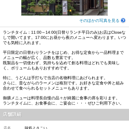
そのほかの写真を見る
ランチタイム：11:00～14:00(日替りランチ平日のみ)お店はCloseな
しで開いてます。17:00にお昼から夜のメニューへ変わります。いつ
でも気軽に入れます。
平日限定の日替わりランチをはじめ、お得な定食から一品料理まで
メニューの幅が広く、品数も豊富です。
既製品を一切使わず、気持ちを込めて創る料理はどれでも美味し
く、ボリュームもありおすすめです。
特に、うどんは手打ちで当店の名物料理にあげられます。
さらに、昔ながらのラーメンは格別です。お好きな定食や丼と組み
合わせて食べられるセットメニューもあります。
御膳メニューは料理長自慢の品々が綺麗に食事の席を彩ります。
ランチタイムに、お食事会に、ご宴会に・・・ぜひご利用下さい。
店舗詳細
店名
味処よさこい