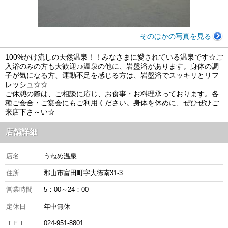
そのほかの写真を見る
100%かけ流しの天然温泉！！みなさまに愛されている温泉です☆ご
入浴のみの方も大歓迎♪♪温泉の他に、岩盤浴があります。身体の調
子が気になる方、運動不足を感じる方は、岩盤浴でスッキリとリフ
レッシュ☆☆
ご休憩の際は、ご相談に応じ、お食事・お料理承っております。各
種ご会合・ご宴会にもご利用ください。身体を休めに、ぜひぜひご
来店下さ～い☆
店舗詳細
店名
うねめ温泉
住所
郡山市富田町字大徳南31-3
営業時間
5：00～24：00
定休日
年中無休
ＴＥＬ
024-951-8801