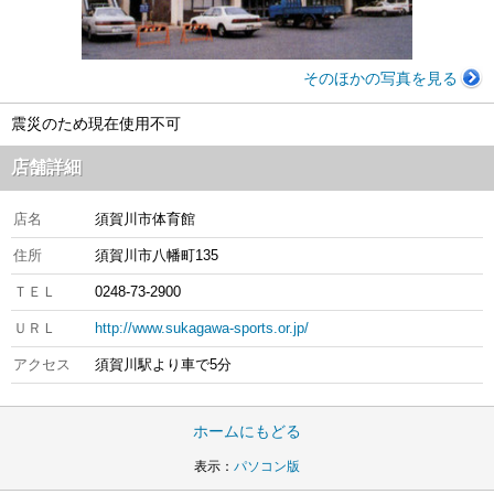
そのほかの写真を見る
震災のため現在使用不可
店舗詳細
店名
須賀川市体育館
住所
須賀川市八幡町135
ＴＥＬ
0248-73-2900
ＵＲＬ
http://www.sukagawa-sports.or.jp/
アクセス
須賀川駅より車で5分
ホームにもどる
表示：
パソコン版