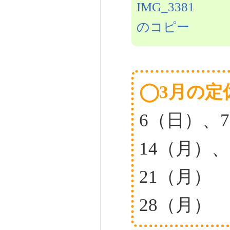
◯3月の定
6（日）、
14（月）、
21（月）
28（月）