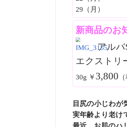
29（月）
新商品のお
アルバ
エクストリ
3,800
30g ￥
（
目尻の小じわが
実年齢より老け
最近、お肌のハ