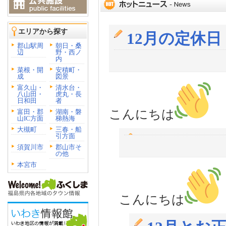
エリアから探す
12月の定休日
郡山駅周
朝日・桑
辺
野・西ノ
内
菜根・開
安積町・
成
図景
富久山・
清水台・
八山田・
虎丸・長
日和田
者
こんにちは
富田・郡
湖南・磐
山IC方面
梯熱海
大槻町
三春・船
引方面
須賀川市
郡山市そ
の他
本宮市
こんにちは