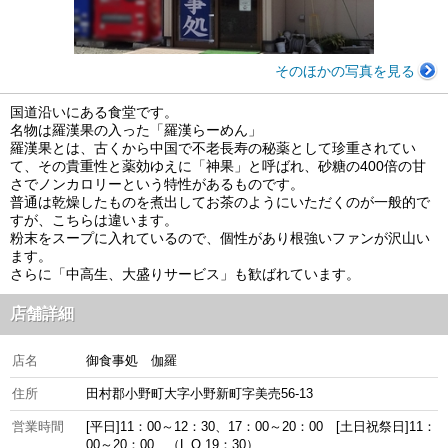
そのほかの写真を見る
国道沿いにある食堂です。
名物は羅漢果の入った「羅漢らーめん」
羅漢果とは、古くから中国で不老長寿の秘薬として珍重されてい
て、その貴重性と薬効ゆえに「神果」と呼ばれ、砂糖の400倍の甘
さでノンカロリーという特性があるものです。
普通は乾燥したものを煮出してお茶のようにいただくのが一般的で
すが、こちらは違います。
粉末をスープに入れているので、個性があり根強いファンが沢山い
ます。
さらに「中高生、大盛りサービス」も歓ばれています。
店舗詳細
店名
御食事処 伽羅
住所
田村郡小野町大字小野新町字美売56-13
営業時間
[平日]11：00～12：30、17：00～20：00 [土日祝祭日]11：
00～20：00 （L.O.19：30）