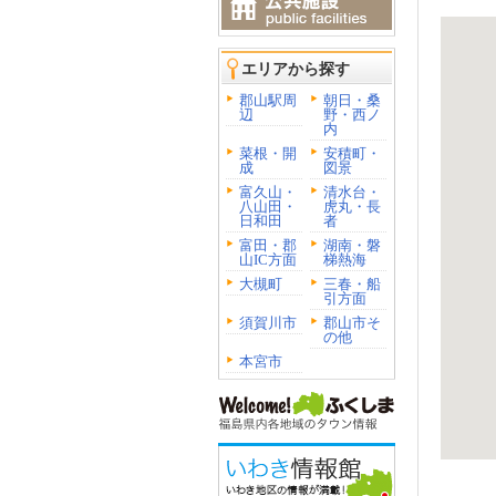
エリアから探す
郡山駅周
朝日・桑
辺
野・西ノ
内
菜根・開
安積町・
成
図景
富久山・
清水台・
八山田・
虎丸・長
日和田
者
富田・郡
湖南・磐
山IC方面
梯熱海
大槻町
三春・船
引方面
須賀川市
郡山市そ
の他
本宮市