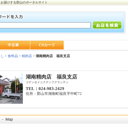
をお届けする郡山のポータルサイト
中古車
CNカード
らし
>
食料品
>
精肉店
>
湖南精肉店 福良支店
湖南精肉店 福良支店
コナンセイニクテンフクラシテン
TEL：024-983-2429
住所：郡山市湖南町福良字中町72