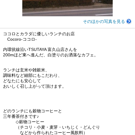
そのほかの写真を見る
ココロとカラダに優しいランチのお店
Cocoro-ココロ-
内環状線沿いTSUTAYA 富久山店さんを
200mほど東へ進んだ、白塗りのお洒落なカフェ。
ランチは玄米や雑穀米、
調味料など細部にもこだわり、
どなたにも安心して
おいしく召し上がって頂けます。
どのランチにも穀物コーヒーと
三年番茶付きです♪
◇穀物コーヒー
（チコリ・小麦・麦芽・いちじく・どんぐり
などから作られたコーヒー風飲料）