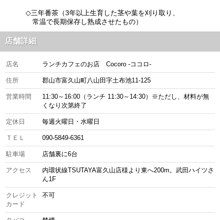
◇三年番茶（3年以上生育した茎や葉を刈り取り、
常温で長期保存し熟成させたもの）
店舗詳細
店名
ランチカフェのお店 Cocoro -ココロ-
住所
郡山市富久山町八山田字土布池11-125
営業時間
11:30～16:00（ランチ 11:30～14:30）※ただし、材料が無
くなり次第終了
定休日
毎週火曜日・水曜日
ＴＥＬ
090-5849-6361
駐車場
店舗裏に6台
アクセス
内環状線TSUTAYA富久山店様より東へ200m。武田ハイツさ
ん1F
クレジット
不可
カード