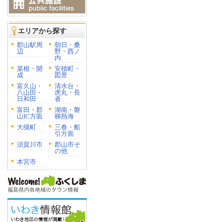
エリアから探す
郡山駅周
朝日・桑
辺
野・西ノ
内
菜根・開
安積町・
成
図景
富久山・
清水台・
八山田・
虎丸・長
日和田
者
富田・郡
湖南・磐
山IC方面
梯熱海
大槻町
三春・船
引方面
須賀川市
郡山市そ
の他
本宮市